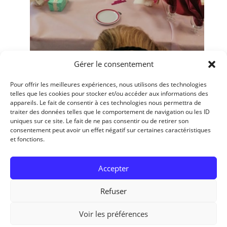
Gérer le consentement
Pour offrir les meilleures expériences, nous utilisons des technologies
telles que les cookies pour stocker et/ou accéder aux informations des
appareils. Le fait de consentir à ces technologies nous permettra de
traiter des données telles que le comportement de navigation ou les ID
Catégorie
uniques sur ce site. Le fait de ne pas consentir ou de retirer son
consentement peut avoir un effet négatif sur certaines caractéristiques
Actualités
et fonctions.
Non classé
Accepter
Refuser
© 2026 - Tous droits réservés Centre Hospitalier
intercommunal du Pays des Hautes Falaises |
Voir les préférences
Mentions légales
|
Politique de cookies
|
Politique de