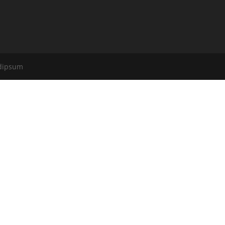
odipsum
libet giriş
pulibet
pasacasino
turboslot giriş
turboslot
jojobet güncel g