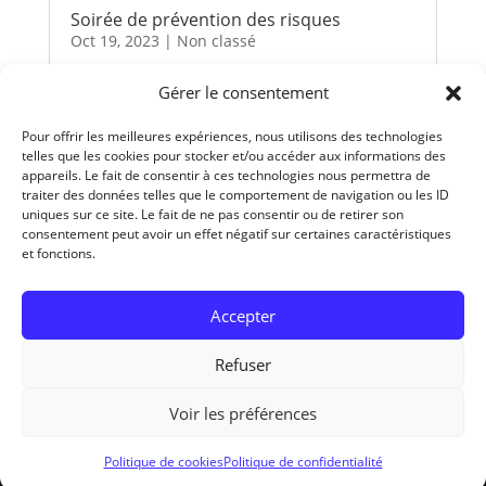
Soirée de prévention des risques
Oct 19, 2023
|
Non classé
Le jeudi 21 septembre 2023, une soirée de
Gérer le consentement
prévention des risques a été organisée pour
les élèves internes des lycées Guy de
Pour offrir les meilleures expériences, nous utilisons des technologies
Maupassant, Descartes et du lycée maritime
telles que les cookies pour stocker et/ou accéder aux informations des
Anita Conti. Elle a été co-animée par des
appareils. Le fait de consentir à ces technologies nous permettra de
traiter des données telles que le comportement de navigation ou les ID
professionnels des lycées (CPE, infirmière
uniques sur ce site. Le fait de ne pas consentir ou de retirer son
scolaire,...
consentement peut avoir un effet négatif sur certaines caractéristiques
lire plus
et fonctions.
Accepter
« Entrées précédentes
Refuser
© 2026 - Tous droits réservés Centre Hospitalier
intercommunal du Pays des Hautes Falaises |
Voir les préférences
Mentions légales
|
Politique de cookies
|
Politique de
confidentialité
Politique de cookies
Politique de confidentialité