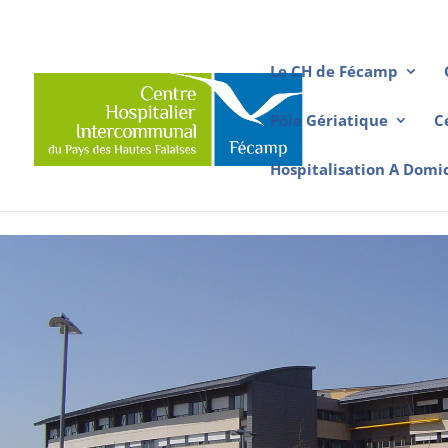
Le CH de Fécamp
Pôle Gériatique
C
Hospitalisation A Domi