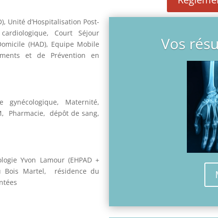
, Unité d’Hospitalisation Post-
cardiologique, Court Séjour
Vos résu
Domicile (HAD), Equipe Mobile
ements et de Prévention en
ie gynécologique, Maternité,
RM, Pharmacie, dépôt de sang,
tologie Yvon Lamour (EHPAD +
u Bois Martel, résidence du
ntées