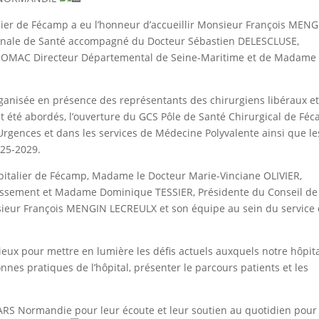
lier de Fécamp a eu l’honneur d’accueillir Monsieur François MEN
ionale de Santé accompagné du Docteur Sébastien DELESCLUSE,
e ROMAC Directeur Départemental de Seine-Maritime et de Madame
organisée en présence des
représentants des chirurgiens libéraux e
 été abordés, l’ouverture du GCS Pôle de Santé Chirurgical de Fé
Urgences et dans les services de Médecine Polyvalente ainsi que le
025-2029.
pitalier de Fécamp, Madame le Docteur Marie-Vinciane OLIVIER,
lissement et Madame Dominique TESSIER, Présidente du Conseil de
sieur François MENGIN LECREULX et son équipe au sein du service
ieux pour mettre en lumière les défis actuels auxquels notre hôpit
nes pratiques de l’hôpital, présenter le parcours patients et les
’ARS Normandie pour leur écoute et leur soutien au quotidien pour