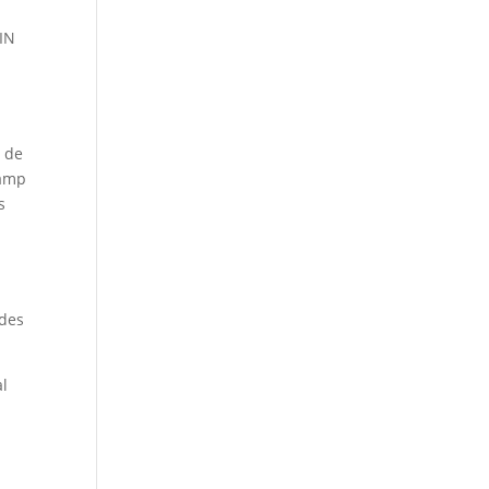
GIN
t de
camp
s
 des
al